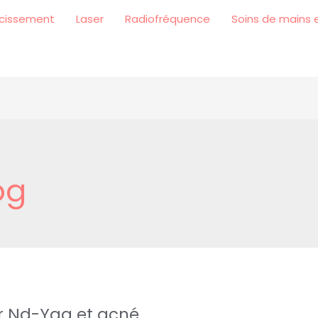
cissement
Laser
Radiofréquence
Soins de mains 
og
r Nd-Yag et acné