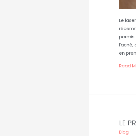
Le lase
récemme
permis 
l’acné,
en prem
Read M
LE P
Blog