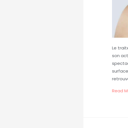
Le trai
son act
spectac
surface
retrouv
Read M