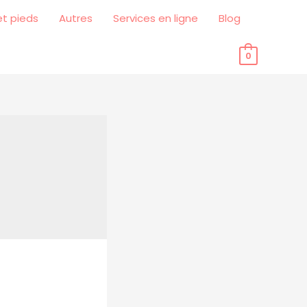
et pieds
Autres
Services en ligne
Blog
0