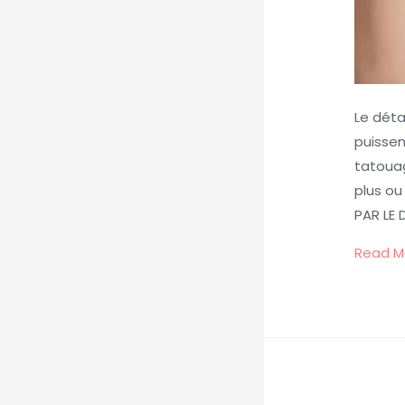
Le déta
puissen
tatouag
plus ou
PAR LE
Read M