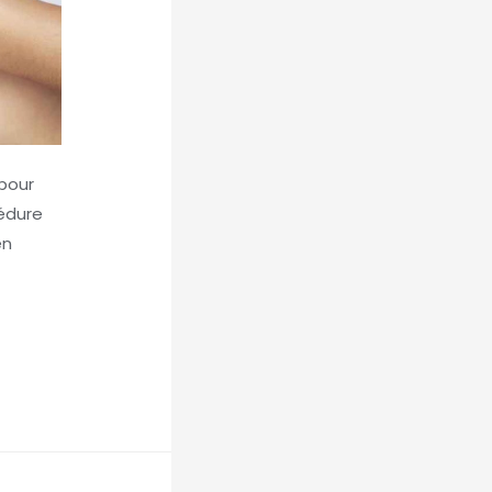
pour
cédure
en