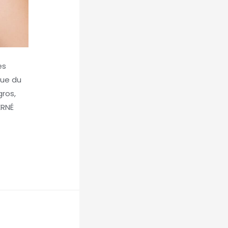
es
que du
gros,
ERNÉ