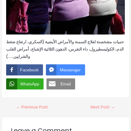
حميات مشخصنة لعلاج السمنة والأمراض الأيضية (السكري، ارتفاع ضغط
الدم، الكوليسطيرول، داء النقرس، الدهون الثلاثية الإشباع، أمراض القلب
والشرايين…..)
Facebook
Messenger
WhatsApp
Email
←
Previous Post
Next Post
→
Leave a Comment